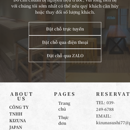
với chúng tôi sớm nhất có thể nếu quý khách cần hủy
hoặc thay đổi số lượng khách.
Đặt chỗ trực tuyến
Đặt chỗ qua điện thoại
Đặt chỗ qua ZALO
ABOUT
PAGES
RESERVA
US
TEL: 039-
Trang
CÔNG TY
chủ
249-6788
TNHH
EMAIL:
Thực
KIZUNA
kizunasushi77@
đơn
JAPAN