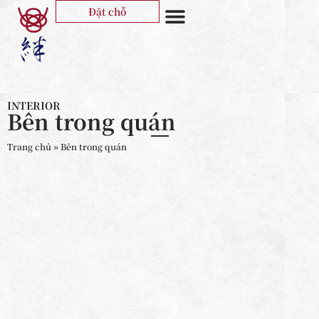
Đặt chỗ
Trang chủ
Thực đơn
Thông tin cửa hàng
Bên trong quán
All Tin tức
Tiếng Việt
INTERIOR
Bên trong quán
Trang chủ
»
Bên trong quán