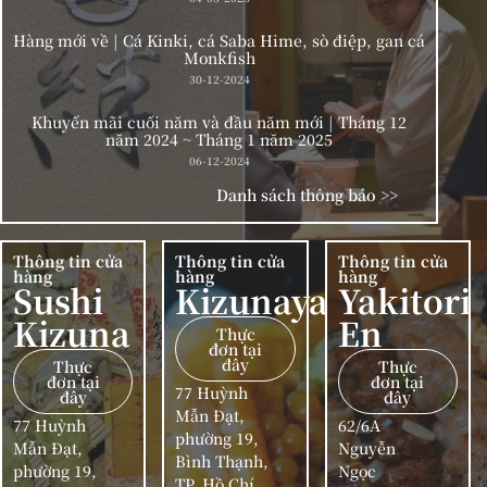
Hàng mới về | Cá Kinki, cá Saba Hime, sò điệp, gan cá
Monkfish
30-12-2024
Khuyến mãi cuối năm và đầu năm mới | Tháng 12
năm 2024 ~ Tháng 1 năm 2025
06-12-2024
Danh sách thông báo >>
Thông tin cửa
Thông tin cửa
Thông tin cửa
hàng
hàng
hàng
Sushi
Kizunaya
Yakitori
Kizuna
En
Thực
đơn tại
đây
Thực
Thực
đơn tại
đơn tại
77 Huỳnh
đây
đây
Mẫn Đạt,
77 Huỳnh
62/6A
phường 19,
Mẫn Đạt,
Nguyễn
Bình Thạnh,
phường 19,
Ngọc
TP. Hồ Chí