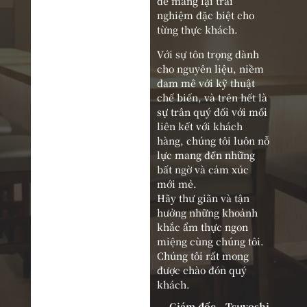
để mang lại trải
nghiệm đặc biệt cho
từng thực khách.
Với sự tôn trọng dành
cho nguyên liệu, niềm
đam mê với kỹ thuật
chế biến, và trên hết là
sự trân quý đối với mối
liên kết với khách
hàng, chúng tôi luôn nỗ
lực mang đến những
bất ngờ và cảm xúc
mới mẻ.
Hãy thư giãn và tận
hưởng những khoảnh
khắc ẩm thực ngon
miệng cùng chúng tôi.
Chúng tôi rất mong
được chào đón quý
khách.
Giám đốc Tsuyoshi